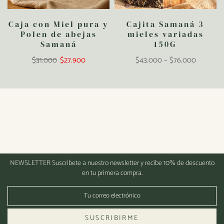
Caja con Miel pura y
Cajita Samaná 3
Polen de abejas
mieles variadas
Samaná
150G
$31.000
$27.900
$43.000 – $76.000
NEWSLETTER
Suscríbete a nuestro newsletter y recibe 10% de descuento
en tu primera compra.
SUSCRIBIRME