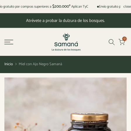
Saltar
$200.000*
close
ío gratuito por compras superiores a
Aplican TyC
Envío gratuito por com
al
Atrévete a probar la dulzura de los bosques.
contenido
0
Inicio
Miel con Ajo Negro Samaná