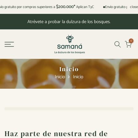
Saltar
$200.000*
close
ío gratuito por compras superiores a
Aplican TyC
Envío gratuito por co
al
Atrévete a probar la dulzura de los bosques.
contenido
0
Inicio
Inicio
Inicio
Haz parte de nuestra red de