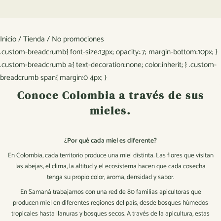
Inicio
/
Tienda
/
No promociones
.custom-breadcrumb{ font-size:13px; opacity:.7; margin-bottom:10px; }
.custom-breadcrumb a{ text-decoration:none; color:inherit; } .custom-
breadcrumb span{ margin:0 4px; }
Conoce Colombia a través de sus
mieles.
¿Por qué cada miel es diferente?
En Colombia, cada territorio produce una miel distinta. Las flores que visitan
las abejas, el clima, la altitud y el ecosistema hacen que cada cosecha
tenga su propio color, aroma, densidad y sabor.
En Samaná trabajamos con una red de 80 familias apicultoras que
producen miel en diferentes regiones del país, desde bosques húmedos
tropicales hasta llanuras y bosques secos. A través de la apicultura, estas