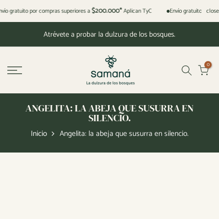
Saltar
$200.000*
close
nvío gratuito por compras superiores a
Aplican TyC
Envío gratuito por c
al
Atrévete a probar la dulzura de los bosques.
contenido
0
ANGELITA: LA ABEJA QUE SUSURRA EN
SILENCIO.
Inicio
Angelita: la abeja que susurra en silencio.